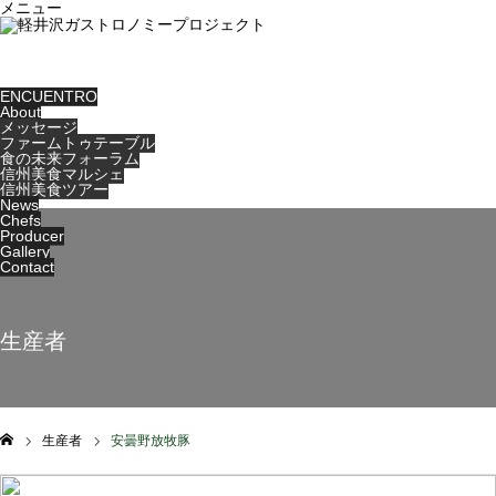
メニュー
ENCUENTRO
About
メッセージ
ファームトゥテーブル
食の未来フォーラム
信州美食マルシェ
信州美食ツアー
News
Chefs
Producer
Gallery
Contact
生産者
生産者
安曇野放牧豚
ム