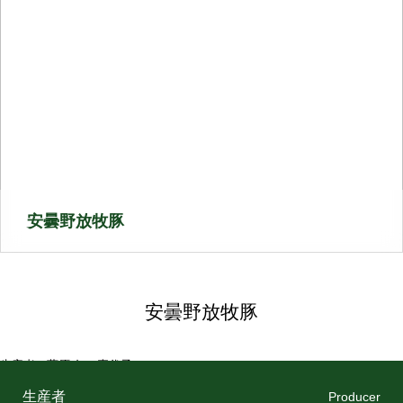
安曇野放牧豚
安曇野放牧豚
生産者：藤原 仁・喜代子
場所：安曇野
品目：豚肉、豚肉加工食品
生産者
Producer
URL：http://azuminohoubokuton.com