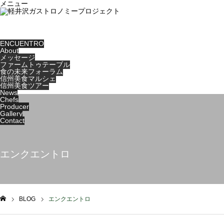
メニュー
ENCUENTRO
About
メッセージ
ファームトゥテーブル
食の未来フォーラム
信州美食マルシェ
信州美食ツアー
News
Chefs
Producer
Gallery
Contact
エンクエントロ
BLOG
エンクエントロ
ム