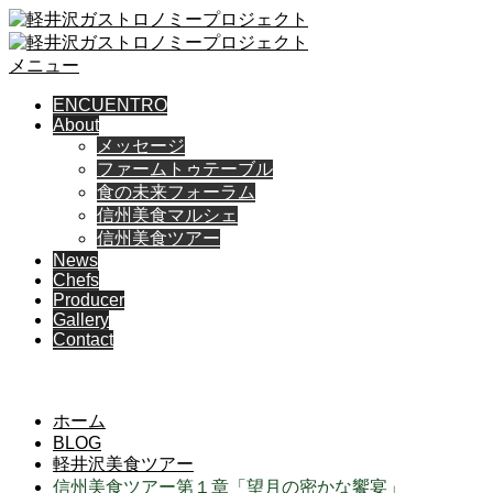
メニュー
ENCUENTRO
About
メッセージ
ファームトゥテーブル
食の未来フォーラム
信州美食マルシェ
信州美食ツアー
News
Chefs
Producer
Gallery
Contact
BLOG
ホーム
BLOG
軽井沢美食ツアー
信州美食ツアー第１章「望月の密かな饗宴」