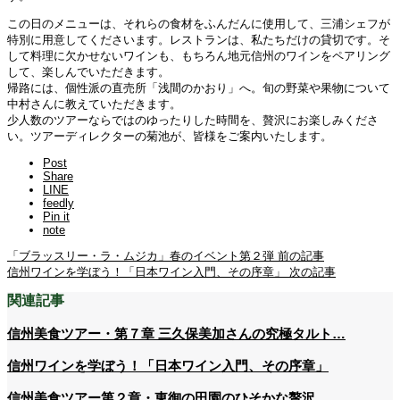
この日のメニューは、それらの食材をふんだんに使用して、三浦シェフが
特別に用意してくださいます。レストランは、私たちだけの貸切です。そ
して料理に欠かせないワインも、もちろん地元信州のワインをペアリング
して、楽しんでいただきます。
帰路には、個性派の直売所「浅間のかおり」へ。旬の野菜や果物について
中村さんに教えていただきます。
少人数のツアーならではのゆったりした時間を、贅沢にお楽しみくださ
い。ツアーディレクターの菊池が、皆様をご案内いたします。
Post
Share
LINE
feedly
Pin it
note
「ブラッスリー・ラ・ムジカ」春のイベント第２弾
前の記事
信州ワインを学ぼう！「日本ワイン入門、その序章」
次の記事
関連記事
信州美食ツアー・第７章 三久保美加さんの究極タルト…
信州ワインを学ぼう！「日本ワイン入門、その序章」
信州美食ツアー第２章・東御の田園のひそかな贅沢