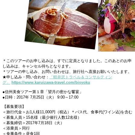
＊このツアーのお申し込みは、すでに定員となりました。このあとのお申
し込みは、キャンセル待ちとなります。
＊ツアーの申し込み、お問い合わせは、旅行社へ直接お願いいたします。
★申し込み・問い合わせ：
「軽井沢トラベル＆コンサルティン
グ」
https://www.karuizawa-travel.com/bisyoku
●信州美食ツアー第１章「望月の密かな饗宴」
●日時：2017年 7月25日（火） 9:00～17:00
【募集要項】
＜旅行代金＞お1人様11,000円（税込）＊バス代、食事代(ワイン込)を含む
＜募集人員＞15名様（最少催行人数12名様）
＜募集締切＞2017年7月18日（火）
＜添乗員＞同行
＜食事条件＞昼食1回