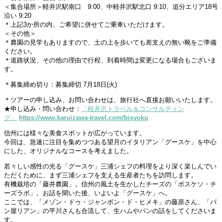
＜集合場所＞軽井沢駅南口 9:00、中軽井沢駅北口 9:10、追分エリア18号
沿い 9:20
＊上記3か所の内、ご希望に併せてご乗車いただけます。
＜その他＞
＊農園の見学もありますので、土の上を歩いても差支えの無い靴をご準備
ください。
＊道路状況、その他の理由で行程、到着時間は変更になる場合もございま
す。
＊募集締め切り：募集締切 7月18日(火)
＊ツアーの申し込み、お問い合わせは、旅行社へ直接お願いいたします。
★申し込み・問い合わせ：
「軽井沢トラベル＆コンサルティン
グ」
https://www.karuizawa-travel.com/bisyoku
信州には様々な美食スポットが広がっています。
今回は、急速に注目を集めつつある望月のイタリアン「グースケ」を中心
にした、オリジナルなコースを考えました。
若々しい感性の光る「グースケ」三浦シェフの料理をより深く楽しんでい
ただくために、まず三浦シェフを支える生産者たちを訪問します。
有機栽培の「藤井農園」。信州の風土を生かしたチーズの「ボスケソ・チ
ーズラボ」。お話を聞いた後、いよいよ「グースケ」へ。
ここでは、「メゾン・ドゥ・ジャンボン・ド・ヒメキ」の藤原さん、「パ
ン屋リアン」の平川さんも合流して、生ハムやパンの話をしてくださいま
す。