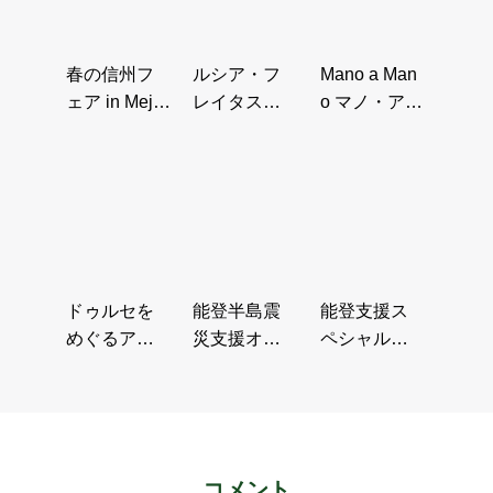
春の信州フ
ルシア・フ
Mano a Man
ェア in Mejir
レイタス来
o マノ・ア・
o
日・ガスト
マノ 冬の軽
ロノミーフ
井沢…
ォーラム
ドゥルセを
能登半島震
能登支援ス
めぐるアフ
災支援オン
ペシャルテ
タヌーンテ
ライン寄附
ーブルin 無
ィー
付き販売
彩庵池田
コメント