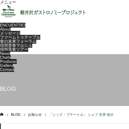
メニュー
ENCUENTRO
About
メッセージ
ファームトゥテーブル
食の未来フォーラム
信州美食マルシェ
信州美食ツアー
News
Chefs
Producer
Gallery
Contact
BLOG
BLOG
お知らせ
「シック・プテートル」 シェフ 生井 祐介
ム