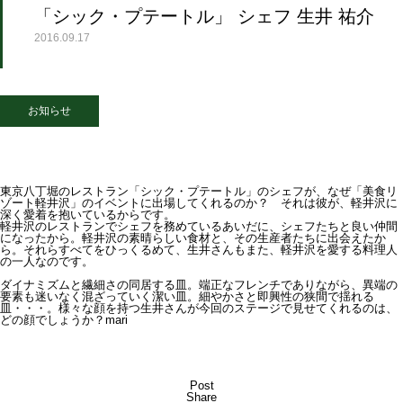
「シック・プテートル」 シェフ 生井 祐介
2016.09.17
お知らせ
東京八丁堀のレストラン「シック・プテートル」のシェフが、なぜ「美食リ
ゾート軽井沢」のイベントに出場してくれるのか？ それは彼が、軽井沢に
深く愛着を抱いているからです。
軽井沢のレストランでシェフを務めているあいだに、シェフたちと良い仲間
になったから。軽井沢の素晴らしい食材と、その生産者たちに出会えたか
ら。それらすべてをひっくるめて、生井さんもまた、軽井沢を愛する料理人
の一人なのです。
ダイナミズムと繊細さの同居する皿。端正なフレンチでありながら、異端の
要素も迷いなく混ざっていく潔い皿。細やかさと即興性の狭間で揺れる
皿・・・。様々な顔を持つ生井さんが今回のステージで見せてくれるのは、
どの顔でしょうか？mari
Post
Share