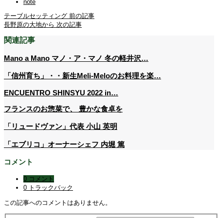
note
テーブルセッティング
前の記事
長野原の大地から
次の記事
関連記事
Mano a Mano マノ・ア・マノ 冬の軽井沢…
「信州育ち」・・新生Meli-Meloのお料理を楽…
ENCUENTRO SHINSYU 2022 in…
フランスのお惣菜で、 豊かな食卓を
「リュードヴァン」代表 小山 英明
「エブリコ」オーナーシェフ 内堀 篤
コメント
0 コメント
0 トラックバック
この記事へのコメントはありません。