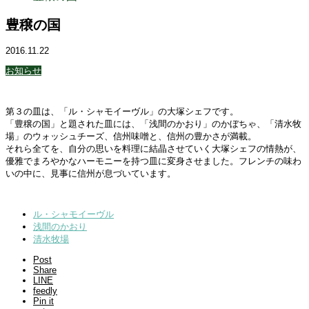
豊穣の国
2016.11.22
お知らせ
第３の皿は、「ル・シャモイーヴル」の大塚シェフです。
「豊穣の国」と題された皿には、「浅間のかおり」のかぼちゃ、「清水牧
場」のウォッシュチーズ、信州味噌と、信州の豊かさが満載。
それら全てを、自分の思いを料理に結晶させていく大塚シェフの情熱が、
優雅でまろやかなハーモニーを持つ皿に変身させました。フレンチの味わ
いの中に、見事に信州が息づいています。
ル・シャモイーヴル
浅間のかおり
清水牧場
Post
Share
LINE
feedly
Pin it