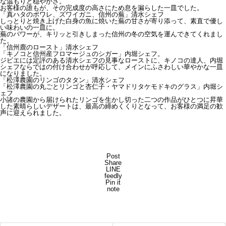
な温もりと穏やかさ。
お客様の誰もが、その完成度の高さにため息を漏らした一皿でした。
「真ハタのポワレ、ズワイガニ、信州の蕪」清水シェフ
しっとりと焼き上げた白身の魚に焼いた蕪の甘さが寄り添って、素直で優し
い味わいの一皿に。
蕪のパワーが、キリッと引きしまった信州の冬の空気を運んできてくれまし
た。
「信州鹿のロースト」清水シェフ
「キノコと信州産フロマージュのシガー」内堀シェフ。
ジビエには定評のある清水シェフの見事なローストに、キノコの達人、内堀
シェフならではの付け合わせが呼応して、メインにふさわしい華やかな一皿
になりました。
「松澤農園のリンゴのタタン」清水シェフ
「松澤農園の丸ごとリンゴと杏仁子・ヤマドリタケモドキのグラス」内堀シ
ェフ
小諸の農園から届けられたリンゴを生かし切った二つの作品がひとつに昇華
した素晴らしいデザートは、最高の締めくくりとなって、お客様の満足の歓
声に迎えられました。
Post
Share
LINE
feedly
Pin it
note