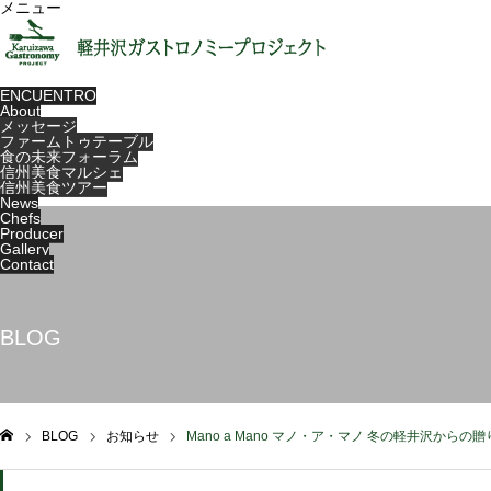
メニュー
ENCUENTRO
About
メッセージ
ファームトゥテーブル
食の未来フォーラム
信州美食マルシェ
信州美食ツアー
News
Chefs
Producer
Gallery
Contact
BLOG
BLOG
お知らせ
Mano a Mano マノ・ア・マノ 冬の軽井沢からの
ム