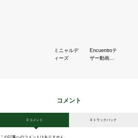
田園のひそ
かな贅沢
ミニャルデ
Encuentroテ
ィーズ
ザー動画紹
介
コメント
0 コメント
0 トラックバック
この記事へのコメントはありません。