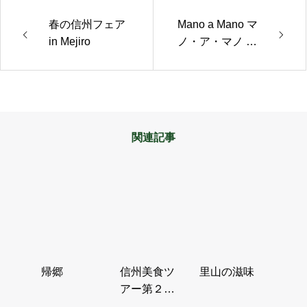
春の信州フェア
Mano a Mano マ
in Mejiro
ノ・ア・マノ 冬
の軽井沢からの
贈り物 第３弾
「シック・…
関連記事
帰郷
信州美食ツ
里山の滋味
アー第２
章・東御の