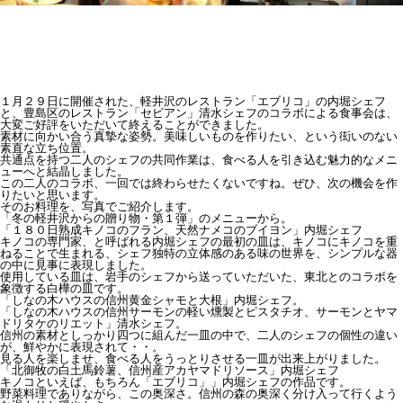
１月２９日に開催された、軽井沢のレストラン「エブリコ」の内堀シェフ
と、豊島区のレストラン「セビアン」清水シェフのコラボによる食事会は、
大変ご好評をいただいて終えることができました。
素材に向かい合う真摯な姿勢。美味しいものを作りたい、という衒いのない
素直な立ち位置。
共通点を持つ二人のシェフの共同作業は、食べる人を引き込む魅力的なメニ
ューへと結晶しました。
この二人のコラボ、一回では終わらせたくないですね。ぜひ、次の機会を作
りたいと思います。
そのお料理を、写真でご紹介します。
「冬の軽井沢からの贈り物・第１弾」のメニューから。
「１８０日熟成キノコのフラン、天然ナメコのブイヨン」内堀シェフ
キノコの専門家、と呼ばれる内堀シェフの最初の皿は、キノコにキノコを重
ねることで生まれる、シェフ独特の立体感のある味の世界を、シンプルな器
の中に見事に表現しました。
使用している皿は、岩手のシェフから送っていただいた、東北とのコラボを
象徴する白樺の皿です。
「しなの木ハウスの信州黄金シャモと大根」内堀シェフ。
「しなの木ハウスの信州サーモンの軽い燻製とピスタチオ、サーモンとヤマ
ドリタケのリエット」清水シェフ。
信州の素材としっかり四つに組んだ一皿の中で、二人のシェフの個性の違い
が、鮮やかに表現されて・・。
見る人を楽しませ、食べる人をうっとりさせる一皿が出来上がりました。
「北御牧の白土馬鈴薯、信州産アカヤマドリソース」内堀シェフ
キノコといえば、もちろん「エブリコ」」内堀シェフの作品です。
野菜料理でありながら、この奥深さ。信州の森の奥深く分け入って行くよう