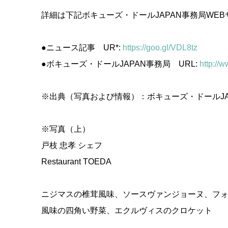
詳細は下記ボキューズ・ドールJAPAN事務局WE
●ニュース記事 UR*:
https://goo.gl/VDL8tz
●ボキューズ・ドールJAPAN事務局 URL:
http://
※出典（写真および情報）：ボキューズ・ドールJA
※写真（上）
戸枝 忠孝 シェフ
Restaurant TOEDA
ニジマスの椎茸風味、ソースヴァンジョーヌ、フ
風味の四角い野菜、エクルヴィスのクロケット