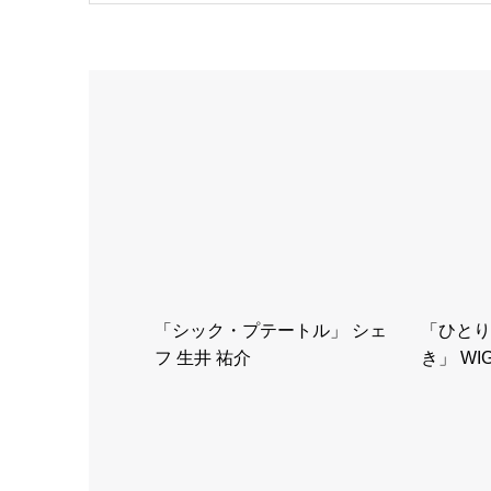
「シック・プテートル」 シェ
「ひとり
フ 生井 祐介
き」 W