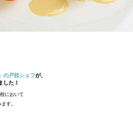
」の戸枝シェフ
が、
ました！
学校において
みます。