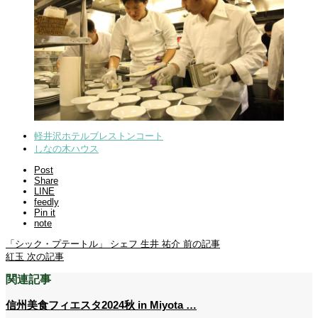
軽井沢ホテルブレストンコート
しなの木ハウス
Post
Share
LINE
feedly
Pin it
note
「シック・プテートル」 シェフ 生井 祐介
前の記事
紅玉
次の記事
関連記事
信州美食フィエスタ2024秋 in Miyota …