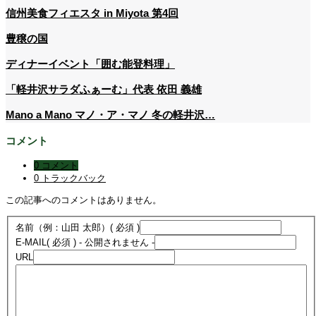
信州美食フィエスタ in Miyota 第4回
豊穣の国
ディナーイベント「囲む能登料理」
「軽井沢サラダふぁーむ」代表 依田 義雄
Mano a Mano マノ・ア・マノ 冬の軽井沢…
コメント
0 コメント
0 トラックバック
この記事へのコメントはありません。
名前（例：山田 太郎）
( 必須 )
E-MAIL
( 必須 ) - 公開されません -
URL