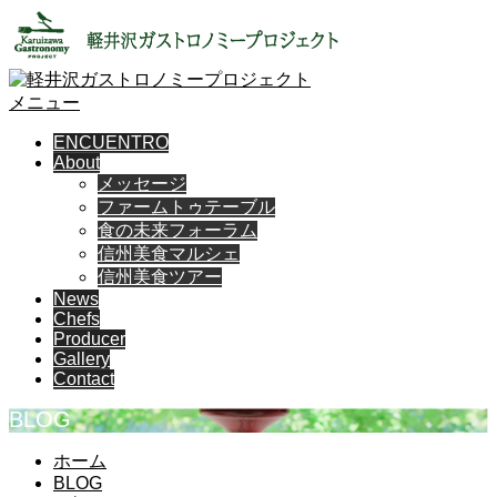
メニュー
ENCUENTRO
About
メッセージ
ファームトゥテーブル
食の未来フォーラム
信州美食マルシェ
信州美食ツアー
News
Chefs
Producer
Gallery
Contact
BLOG
ホーム
BLOG